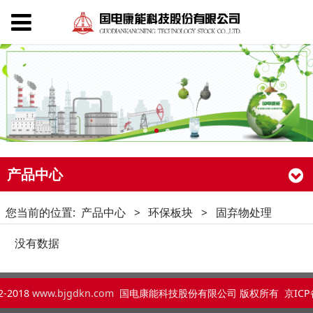
产品中心
您当前的位置:
产品中心
>
环保板块
>
固弃物处理
没有数据
2-2018
www.bjgdkn.com
国电康能科技股份有限公司 版权所有 京ICP备：
京ICP备15064804号-2